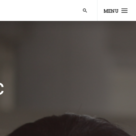
MENU
c