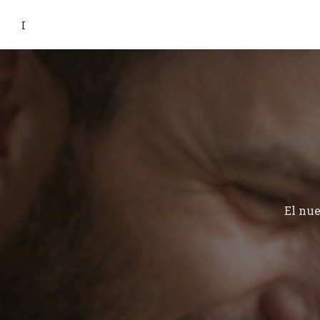
I
El nu