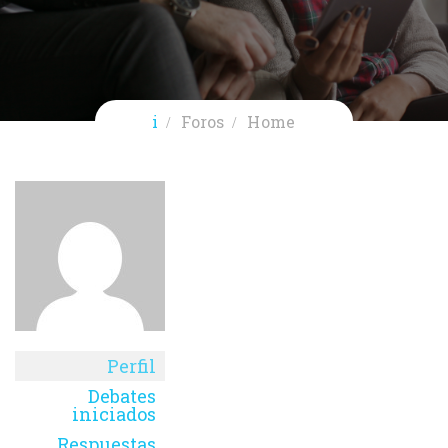
i
Foros
Home
Perfil
Debates
iniciados
Respuestas