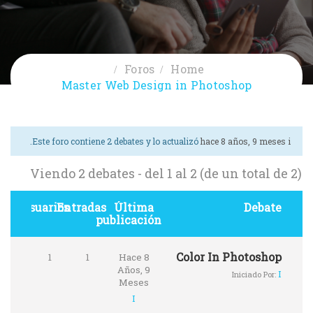
Foros
Home
Master Web Design in Photoshop
.
Este foro contiene 2 debates y lo actualizó
hace 8 años, 9 meses
i
Viendo 2 debates - del 1 al 2 (de un total de 2)
Usuarios
Entradas
Última
Debate
publicación
Color In Photoshop
1
1
Hace 8
Años, 9
I
Iniciado Por:
Meses
I