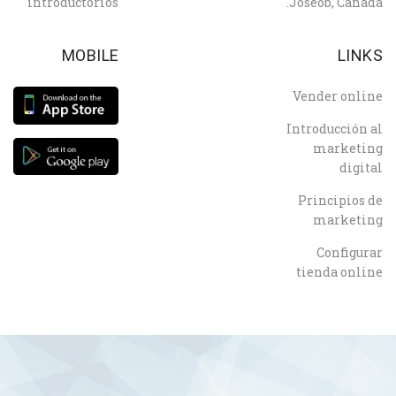
introductorios
Joseob, Canada.
MOBILE
LINKS
Vender online
Introducción al
marketing
digital
Principios de
marketing
Configurar
tienda online