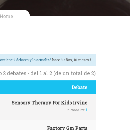
Home
contiene 2 debates y lo actualizó
hace 8 años, 10 meses
i
2 debates - del 1 al 2 (de un total de 2)
Debate
Sensory Therapy For Kids Irvine
I
Iniciado Por:
Factory Gm Parts