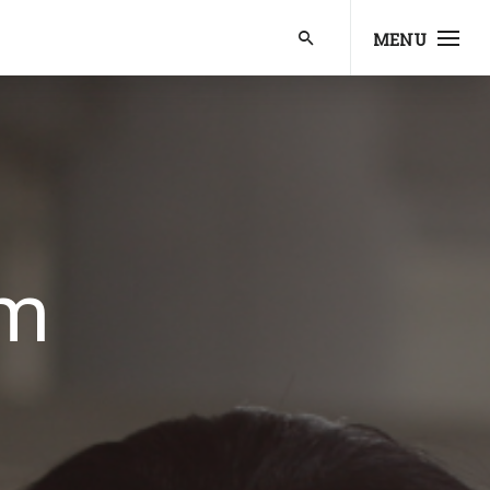
MENU
um