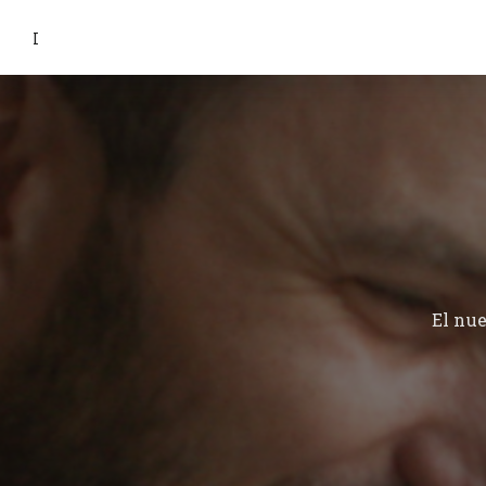
I
El nu