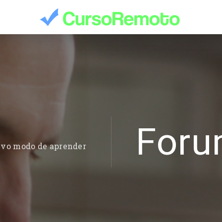
For
evo modo de aprender