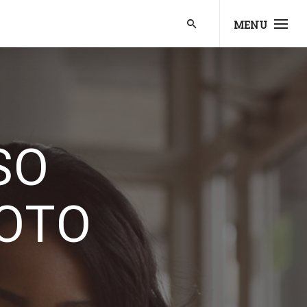
MENU
SO
OTO