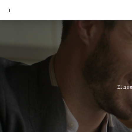
I
El nu