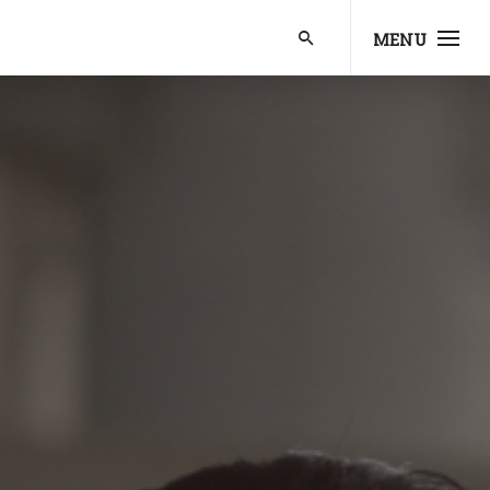
MENU
p