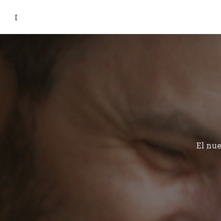
I
El nu