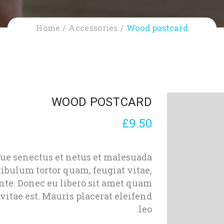
Home
Accessories
Wood postcard
WOOD POSTCARD
£
9.50
que senectus et netus et malesuada
tibulum tortor quam, feugiat vitae,
ante. Donec eu libero sit amet quam
vitae est. Mauris placerat eleifend
leo.