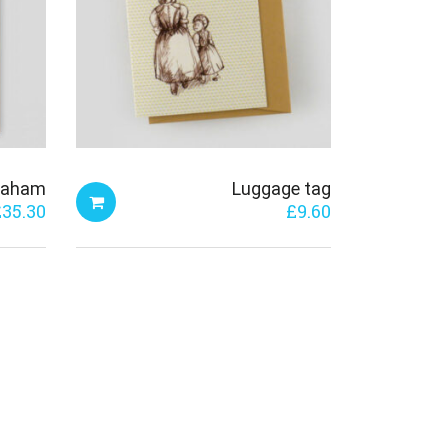
Daham
Luggage tag
£
35.30
£
9.60