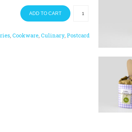
ADD TO CART
ries
,
Cookware
,
Culinary
,
Postcard