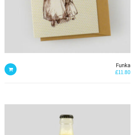
Funka
£
11.80